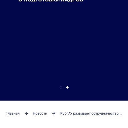
Главная
Новости
КубГАУ развивает сотрудничество с Центром транскраниальной электростимуляции Санкт-Петербурга