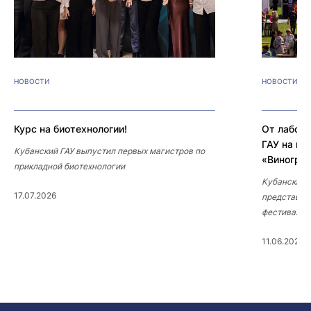
НОВОСТИ
НОВОСТИ
Курс на биотехнологии!
От лабора
ГАУ на вс
Кубанский ГАУ выпустил первых магистров по
«Виногра
прикладной биотехнологии
Кубанский 
17.07.2026
представил
фестивале 
11.06.2026