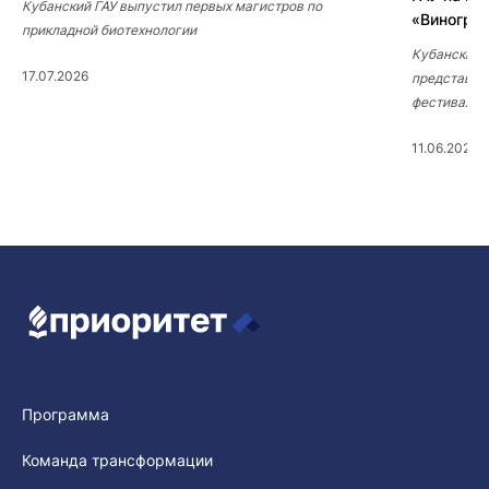
Кубанский ГАУ выпустил первых магистров по
«Виногра
прикладной биотехнологии
Кубанский 
17.07.2026
представил
фестивале 
11.06.2026
Программа
Команда трансформации